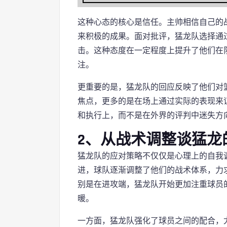
这种心态的核心是信任。主帅相信自己的
来积极的成果。面对批评，猛龙队选择通
击。这种态度在一定程度上提升了他们在
注。
更重要的是，猛龙队的回应反映了他们对
焦点，更多的是在场上通过实际的表现来
和执行上，而不是在外界的评判中迷失方
2、从战术调整谈猛龙
猛龙队的应对策略不仅仅是心理上的自我
进，球队逐渐调整了他们的战术体系，力
别是在进攻端，猛龙队开始更加注重球员
暖。
一方面，猛龙队强化了球员之间的配合，