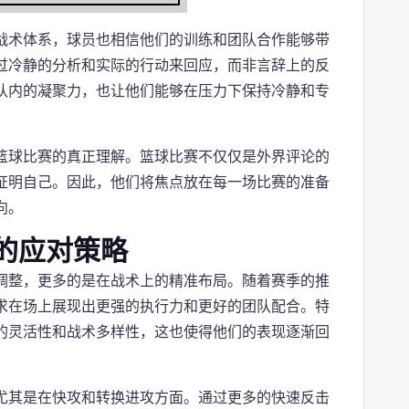
战术体系，球员也相信他们的训练和团队合作能够带
过冷静的分析和实际的行动来回应，而非言辞上的反
队内的凝聚力，也让他们能够在压力下保持冷静和专
篮球比赛的真正理解。篮球比赛不仅仅是外界评论的
证明自己。因此，他们将焦点放在每一场比赛的准备
向。
的应对策略
调整，更多的是在战术上的精准布局。随着赛季的推
求在场上展现出更强的执行力和更好的团队配合。特
的灵活性和战术多样性，这也使得他们的表现逐渐回
尤其是在快攻和转换进攻方面。通过更多的快速反击