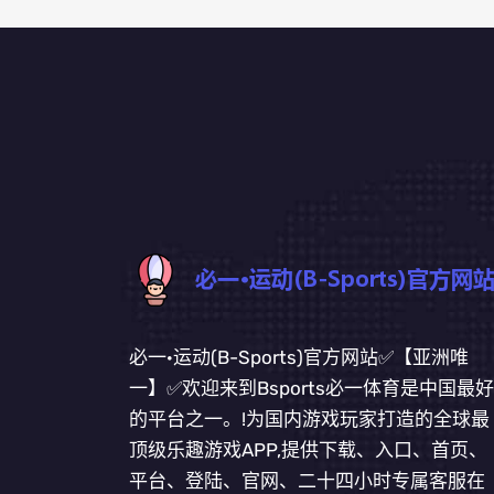
必一·运动(B-Sports)官方网站✅【亚洲唯
一】✅欢迎来到Bsports必一体育是中国最好
的平台之一。!为国内游戏玩家打造的全球最
顶级乐趣游戏APP,提供下载、入口、首页、
平台、登陆、官网、二十四小时专属客服在