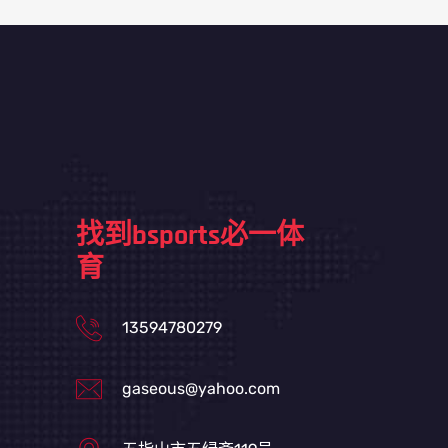
找到bsports必一体
育
13594780279
gaseous@yahoo.com