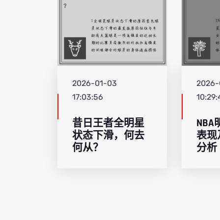
2026-01-03
2026-
17:03:56
10:29:
昔日王者全明星
NB
状态下滑，何去
表现
何从？
分析