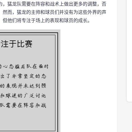
为，猛龙队需要在阵容和战术上做出更多的调整，否
。然而，猛龙的主帅和球员们并没有为这些外界的声
，但他们将专注于场上的表现和球员的成长。