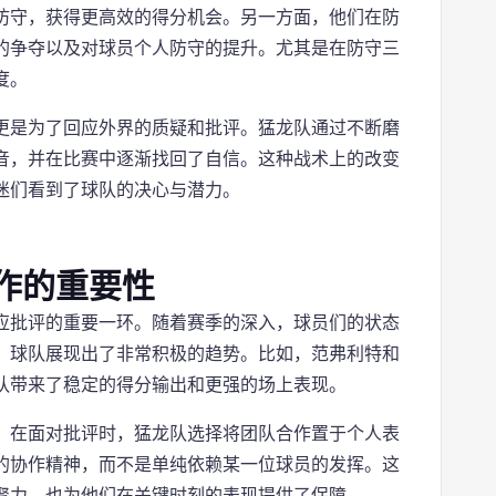
防守，获得更高效的得分机会。另一方面，他们在防
的争夺以及对球员个人防守的提升。尤其是在防守三
度。
更是为了回应外界的质疑和批评。猛龙队通过不断磨
音，并在比赛中逐渐找回了自信。这种战术上的改变
迷们看到了球队的决心与潜力。
作的重要性
应批评的重要一环。随着赛季的深入，球员们的状态
，球队展现出了非常积极的趋势。比如，范弗利特和
队带来了稳定的得分输出和更强的场上表现。
。在面对批评时，猛龙队选择将团队合作置于个人表
的协作精神，而不是单纯依赖某一位球员的发挥。这
聚力，也为他们在关键时刻的表现提供了保障。