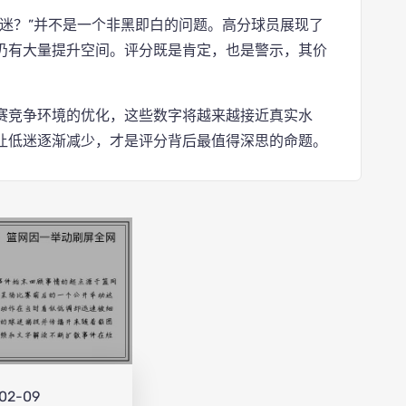
迷？”并不是一个非黑即白的问题。高分球员展现了
仍有大量提升空间。评分既是肯定，也是警示，其价
赛竞争环境的优化，这些数字将越来越接近真实水
让低迷逐渐减少，才是评分背后最值得深思的命题。
02-09