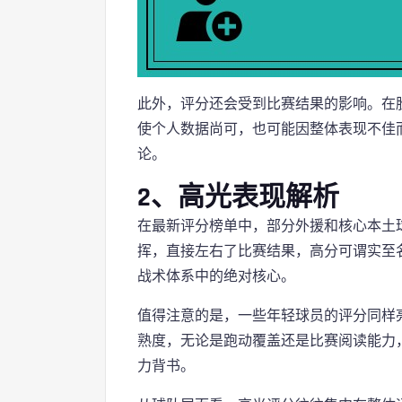
此外，评分还会受到比赛结果的影响。在
使个人数据尚可，也可能因整体表现不佳而
论。
2、高光表现解析
在最新评分榜单中，部分外援和核心本土
挥，直接左右了比赛结果，高分可谓实至
战术体系中的绝对核心。
值得注意的是，一些年轻球员的评分同样
熟度，无论是跑动覆盖还是比赛阅读能力
力背书。