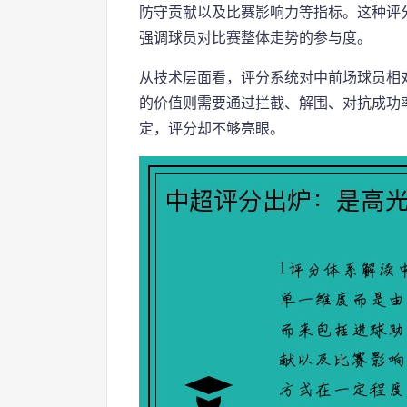
防守贡献以及比赛影响力等指标。这种评
强调球员对比赛整体走势的参与度。
从技术层面看，评分系统对中前场球员相
的价值则需要通过拦截、解围、对抗成功
定，评分却不够亮眼。