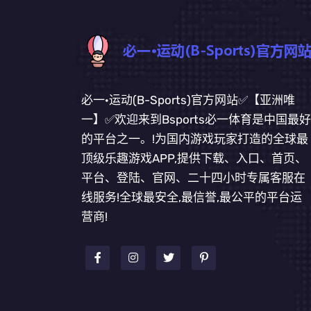
必一·运动(B-Sports)官方网站✅【亚洲唯
一】✅欢迎来到Bsports必一体育是中国最好
的平台之一。!为国内游戏玩家打造的全球最
顶级乐趣游戏APP,提供下载、入口、首页、
平台、登陆、官网、二十四小时专属客服在
线服务!全球最安全,最信誉,最公平的平台运
营商!