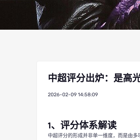
中超评分出炉：是高
2026-02-09 14:58:09
1、评分体系解读
中超评分的形成并非单一维度，而是由多