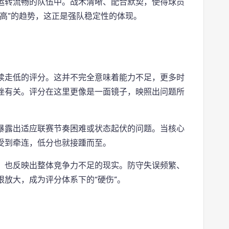
运转流畅的队伍中。战术清晰、配合默契，使得球员
高”的趋势，这正是强队稳定性的体现。
续走低的评分。这并不完全意味着能力不足，更多时
挫有关。评分在这里更像是一面镜子，映照出问题所
暴露出适应联赛节奏困难或状态起伏的问题。当核心
受到牵连，低分也就接踵而至。
，也反映出整体竞争力不足的现实。防守失误频繁、
放大，成为评分体系下的“硬伤”。