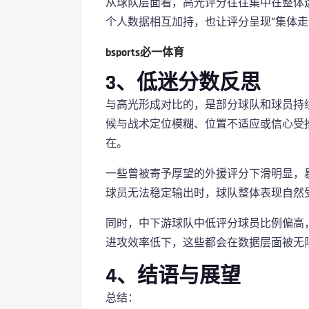
从球队层面看，高光评分往往集中在整体
个人数据相互加持，也让评分呈现“集体走
bsports必一体育
3、低迷分数反思
与高光形成对比的，是部分球队和球员持
候与战术定位模糊、位置不适应或信心受
在。
一些曾被寄予厚望的外援评分下滑明显，
球员无法稳定输出时，球队整体表现自然
同时，中下游球队中低评分球员比例偏高
进攻效率低下，这些都会在数据层面被无限
4、结语与展望
总结：