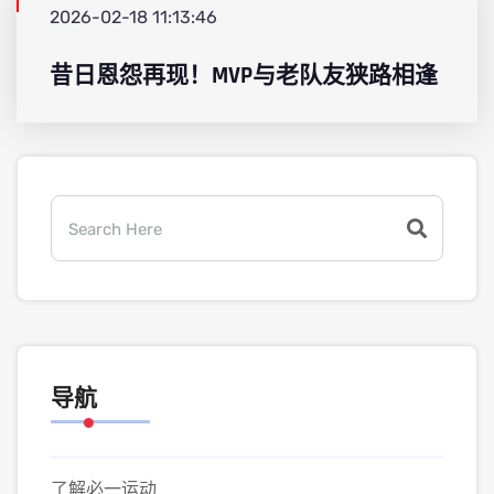
2026-02-18 11:13:46
昔日恩怨再现！MVP与老队友狭路相逢
导航
了解必一运动