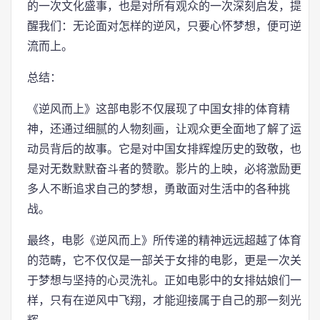
的一次文化盛事，也是对所有观众的一次深刻启发，提
醒我们：无论面对怎样的逆风，只要心怀梦想，便可逆
流而上。
总结：
《逆风而上》这部电影不仅展现了中国女排的体育精
神，还通过细腻的人物刻画，让观众更全面地了解了运
动员背后的故事。它是对中国女排辉煌历史的致敬，也
是对无数默默奋斗者的赞歌。影片的上映，必将激励更
多人不断追求自己的梦想，勇敢面对生活中的各种挑
战。
最终，电影《逆风而上》所传递的精神远远超越了体育
的范畴，它不仅仅是一部关于女排的电影，更是一次关
于梦想与坚持的心灵洗礼。正如电影中的女排姑娘们一
样，只有在逆风中飞翔，才能迎接属于自己的那一刻光