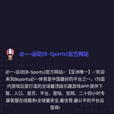
必一·运动(B-Sports)官方网站✅【亚洲唯一】✅欢迎
来到Bsports必一体育是中国最好的平台之一。!为国
内游戏玩家打造的全球最顶级乐趣游戏APP,提供下
载、入口、首页、平台、登陆、官网、二十四小时专
属客服在线服务!全球最安全,最信誉,最公平的平台运
营商!