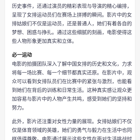
历史事件，还通过演员的精彩表现与导演的精心编排，
呈现了女排运动员们在赛场上拼搏的瞬间。影片中的女
排姑娘们不仅是运动员，还是普通人，她们有着各自的
梦想、困惑与挣扎。通过这些细腻的刻画，电影使得这
些人物形象更加真实和立体。
必一运动
电影的拍摄团队深入了解中国女排的历史和文化，力求
将每一场比赛、每一个细节都真实还原。在影片中，观
众可以看到女排队员们在比赛中的紧张与激烈，也能看
到她们在背后的训练和日常生活。这种真实感让观众更
加容易与影片中的人物产生共鸣，感受到她们的坚持和
努力。
此外，影片还注重对女性力量的展现。女排姑娘们不仅
仅是体育领域的英雄，她们的勇气与毅力在生活中也同
样值得尊敬。电影通过展示这些女性在面对生活挑战时