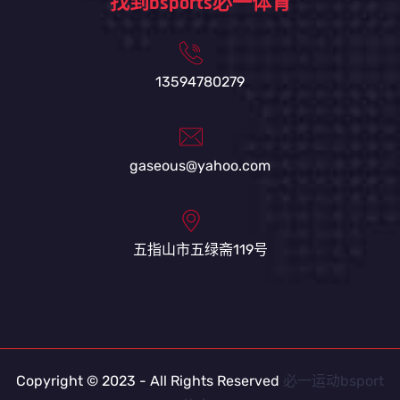
找到bsports必一体育
13594780279
gaseous@yahoo.com
五指山市五绿斋119号
Copyright © 2023 - All Rights Reserved
必一运动bsport