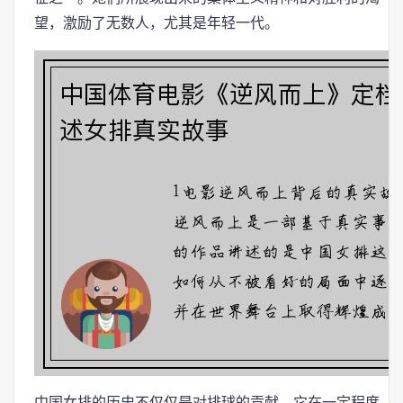
望，激励了无数人，尤其是年轻一代。
中国女排的历史不仅仅是对排球的贡献，它在一定程度