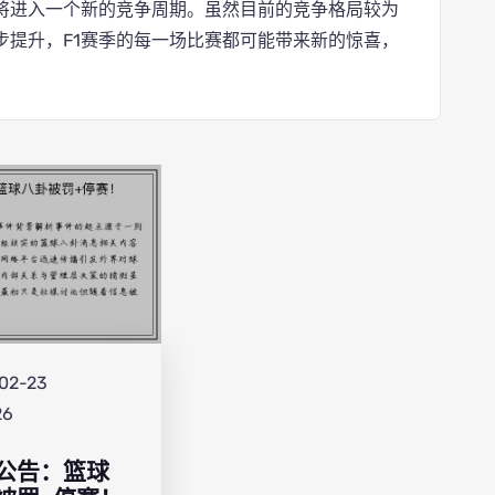
将进入一个新的竞争周期。虽然目前的竞争格局较为
步提升，F1赛季的每一场比赛都可能带来新的惊喜，
02-23
26
公告：篮球