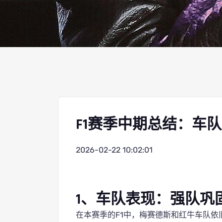
F1赛季中期总结：车
2026-02-22 10:02:01
1、车队表现：强队巩
在本赛季的F1中，梅赛德斯和红牛车队