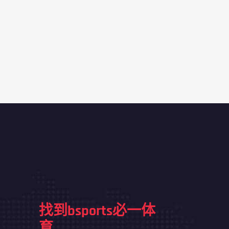
找到bsports必一体
育