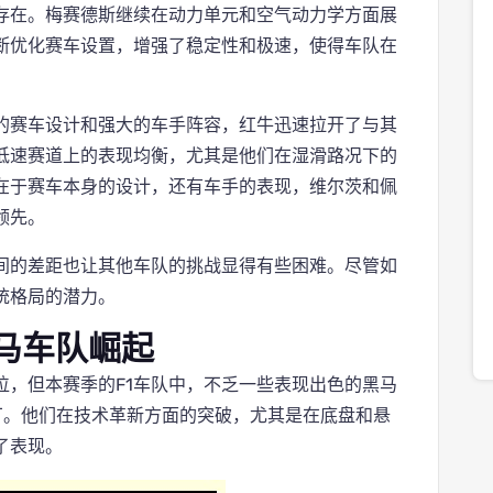
存在。梅赛德斯继续在动力单元和空气动力学方面展
断优化赛车设置，增强了稳定性和极速，使得车队在
的赛车设计和强大的车手阵容，红牛迅速拉开了与其
低速赛道上的表现均衡，尤其是他们在湿滑路况下的
在于赛车本身的设计，还有车手的表现，维尔茨和佩
领先。
间的差距也让其他车队的挑战显得有些困难。尽管如
统格局的潜力。
马车队崛起
位，但本赛季的F1车队中，不乏一些表现出色的黑马
丁。他们在技术革新方面的突破，尤其是在底盘和悬
了表现。