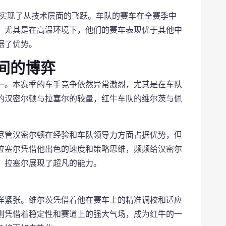
，实现了从技术层面的飞跃。车队的赛车在全赛季中
，尤其是在高温环境下，他们的赛车表现优于其他中
据了优势。
间的博弈
之一。本赛季的车手竞争依然异常激烈，尤其是在车队
的汉密尔顿与拉塞尔的较量，红牛车队的维尔茨与佩
。
尽管汉密尔顿在经验和车队领导力方面占据优势，但
拉塞尔凭借他出色的速度和策略思维，频频给汉密尔
，拉塞尔展现了超凡的能力。
样紧张。维尔茨凭借着他在赛车上的精准调校和适应
则凭借着稳定性和赛道上的强大气场，成为红牛的一