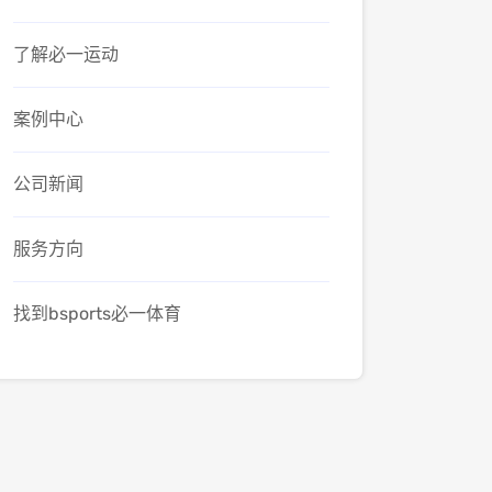
了解必一运动
案例中心
公司新闻
服务方向
找到bsports必一体育