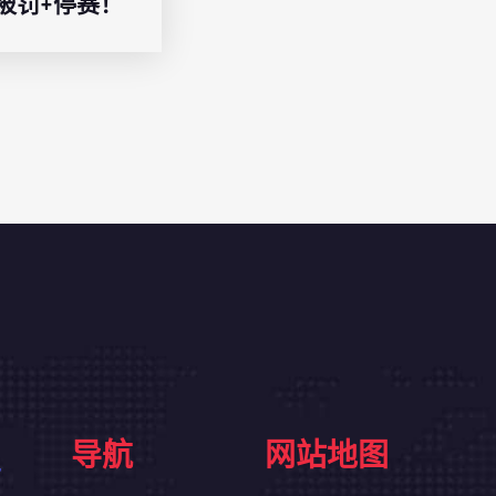
被罚+停赛！
导航
网站地图