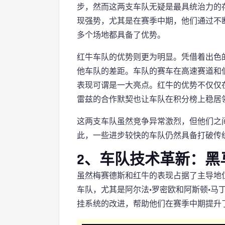
步，然而这两支车队无疑是最具统治力的
现强势，尤其是在赛季中期，他们通过不
多个场地都具备了优势。
红牛车队的优势则更为明显。凭借着出色
他车队的差距。车队的赛车在高速赛道和
表现可谓是一大亮点。红牛的优势不仅仅
雷兹的合作默契也让车队在积分榜上稳居
这两支车队虽然竞争异常激烈，但他们之
此，一些进步较快的车队仍然具备打破传
2、车队技术革新：黑
虽然梅赛德斯和红牛的表现占据了主导地
车队，尤其是阿尔法·罗密欧和阿斯顿·马
挂系统的改进，帮助他们在赛季中期提升