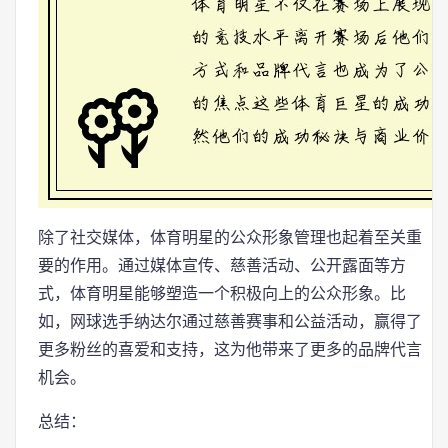
除了社交媒体，体育明星的公众形象管理也起着至关重
要的作用。通过媒体宣传、慈善活动、公开露面等方
式，体育明星能够塑造一个积极向上的公众形象。比
如，网球选手纳达尔通过慈善赛事和公益活动，赢得了
更多粉丝的喜爱和支持，这为他带来了更多的品牌代言
机会。
总结：