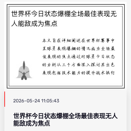
2026-05-24 11:05:43
世界杯今日状态爆棚全场最佳表现无人
能敌成为焦点