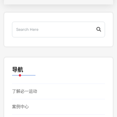
导航
了解必一运动
案例中心