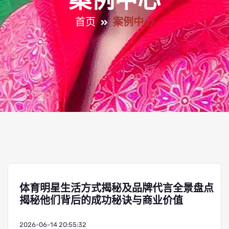
案例中心
首页
案例中心
体育明星生活方式揭秘及品牌代言全景盘点
揭秘他们背后的成功秘诀与商业价值
2026-06-14 20:55:32