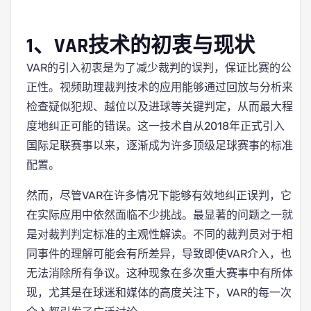
1、VAR技术的初衷与现状
VAR的引入初衷是为了减少裁判的误判，保证比赛的公
正性。视频助理裁判技术的应用能够通过回放与分析来
检查疑似犯规、越位以及进球等关键判定，从而最大程
度地纠正可能的错误。这一技术自从2018年正式引入
国际足联赛事以来，逐渐成为许多顶级足球赛事的标准
配置。
然而，尽管VAR在许多情况下能够有效地纠正误判，它
在实际应用中依然面临不少挑战。最显著的问题之一就
是对裁判判定标准的主观性解读。不同的裁判员对于相
同事件的理解可能会有所差异，导致即使VAR介入，也
无法消除所有争议。这种现象在多次重大赛事中有所体
现，尤其是在球迷和媒体的高度关注下，VAR的每一次