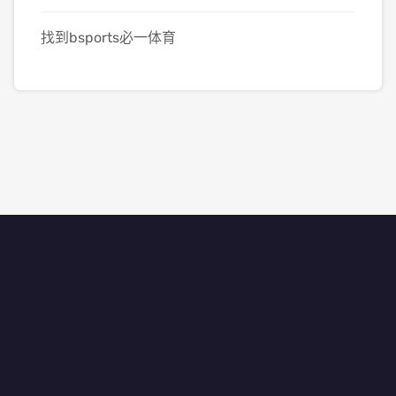
找到bsports必一体育