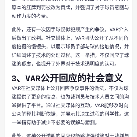
原本的红牌判罚被改为黄牌，并强调了对于球员意图与
动作力度的考量。
此外，还有一次因手球疑似犯规产生的争议，VAR介入
后做出了改判。社交媒体上，VAR团队公开了从不同角
度拍摄的慢镜头，以展示球员手部与球的接触情况，并
详细阐述了技术的处理过程。这一举措，不仅回应了球
迷的疑虑，也提升了外界对于技术透明度的认可。
3、VAR公开回应的社会意义
VAR在社交媒体上公开回应争议事件的做法，不仅为球
迷提供了更多的信息，也为裁判员与技术人员之间的沟
通提供了平台。通过社交媒体的互动，VAR能够及时向
公众解释其判断依据，并展示其决策过程的科学性。这
一举措有助于减少不必要的误解与猜测。
此外，这种公开透明的回应也能够增强球迷对于裁判与