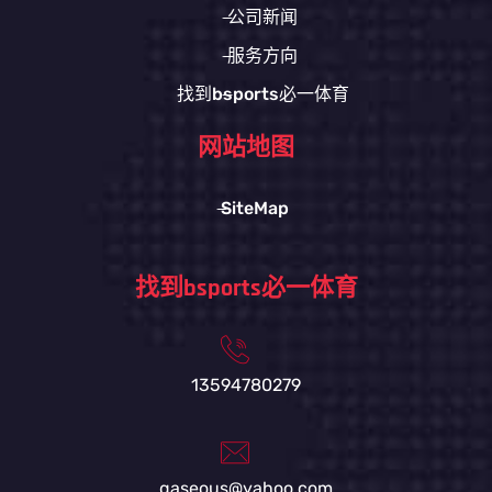
公司新闻
服务方向
找到bsports必一体育
网站地图
SiteMap
找到bsports必一体育
13594780279
gaseous@yahoo.com