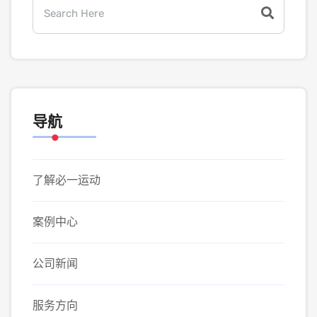
导航
了解必一运动
案例中心
公司新闻
服务方向