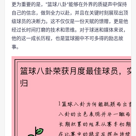
更为重要的是，"篮球八卦"能够在外界的质疑声中保持
自己的信念，做到全力以赴，并且在关键时刻展现出顶
级球员的决断力。这不仅仅是一份天赋的馈赠，更是他
经过长时间打磨的技术和思维。对于球迷和媒体来说，
他的这一成长历程，也是篮球圈中不可多得的励志故
事。