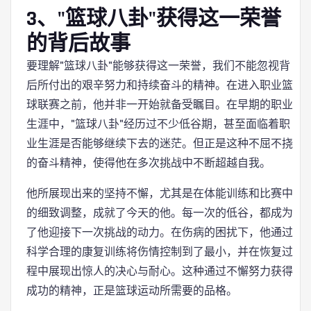
3、"篮球八卦"获得这一荣誉
的背后故事
要理解"篮球八卦"能够获得这一荣誉，我们不能忽视背
后所付出的艰辛努力和持续奋斗的精神。在进入职业篮
球联赛之前，他并非一开始就备受瞩目。在早期的职业
生涯中，"篮球八卦"经历过不少低谷期，甚至面临着职
业生涯是否能够继续下去的迷茫。但正是这种不屈不挠
的奋斗精神，使得他在多次挑战中不断超越自我。
他所展现出来的坚持不懈，尤其是在体能训练和比赛中
的细致调整，成就了今天的他。每一次的低谷，都成为
了他迎接下一次挑战的动力。在伤病的困扰下，他通过
科学合理的康复训练将伤情控制到了最小，并在恢复过
程中展现出惊人的决心与耐心。这种通过不懈努力获得
成功的精神，正是篮球运动所需要的品格。