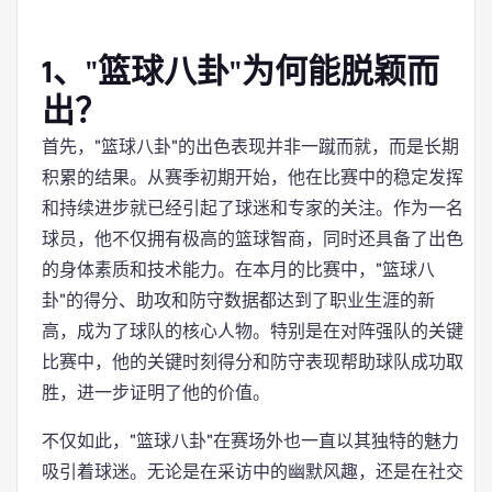
1、"篮球八卦"为何能脱颖而
出？
首先，"篮球八卦"的出色表现并非一蹴而就，而是长期
积累的结果。从赛季初期开始，他在比赛中的稳定发挥
和持续进步就已经引起了球迷和专家的关注。作为一名
球员，他不仅拥有极高的篮球智商，同时还具备了出色
的身体素质和技术能力。在本月的比赛中，"篮球八
卦"的得分、助攻和防守数据都达到了职业生涯的新
高，成为了球队的核心人物。特别是在对阵强队的关键
比赛中，他的关键时刻得分和防守表现帮助球队成功取
胜，进一步证明了他的价值。
不仅如此，"篮球八卦"在赛场外也一直以其独特的魅力
吸引着球迷。无论是在采访中的幽默风趣，还是在社交