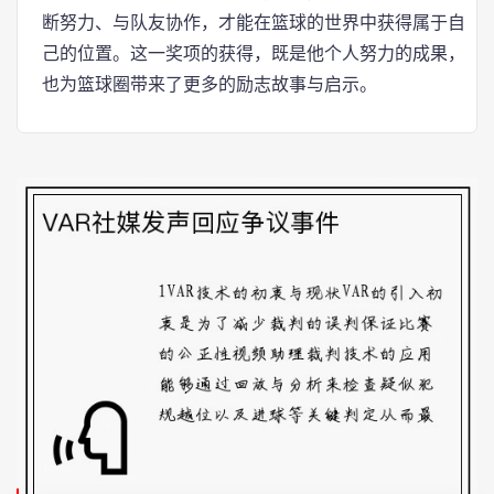
断努力、与队友协作，才能在篮球的世界中获得属于自
己的位置。这一奖项的获得，既是他个人努力的成果，
也为篮球圈带来了更多的励志故事与启示。