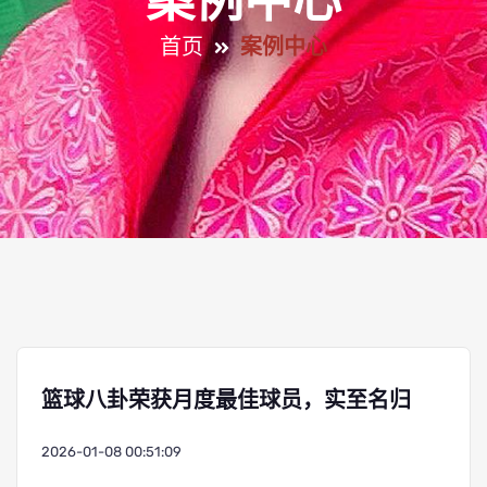
案例中心
首页
案例中心
篮球八卦荣获月度最佳球员，实至名归
2026-01-08 00:51:09