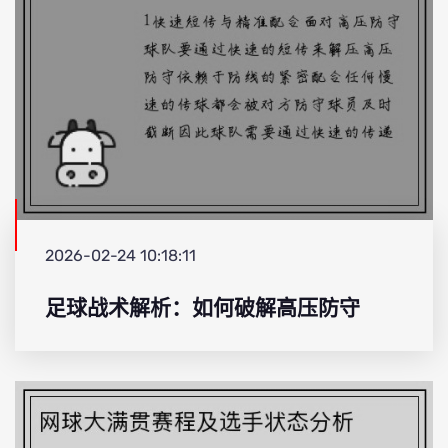
2026-02-24 10:18:11
足球战术解析：如何破解高压防守