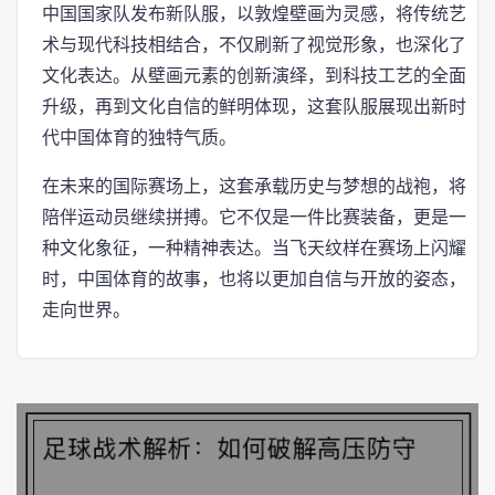
中国国家队发布新队服，以敦煌壁画为灵感，将传统艺
术与现代科技相结合，不仅刷新了视觉形象，也深化了
文化表达。从壁画元素的创新演绎，到科技工艺的全面
升级，再到文化自信的鲜明体现，这套队服展现出新时
代中国体育的独特气质。
在未来的国际赛场上，这套承载历史与梦想的战袍，将
陪伴运动员继续拼搏。它不仅是一件比赛装备，更是一
种文化象征，一种精神表达。当飞天纹样在赛场上闪耀
时，中国体育的故事，也将以更加自信与开放的姿态，
走向世界。