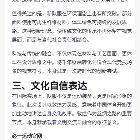
值得关注的是，新队服在环保理念上也有所突破。部分
面料使用可再生纤维材料，体现绿色可持续的发展思
路。这种创新理念，使传统文化的传承不再停留在视觉
层面，而是与当代社会责任相结合。
科技与传统的融合，不仅体现在材料与工艺层面，更体
现在设计思维之中。将千年壁画转化为适合现代竞技场
景的视觉符号，本身就是一次跨时代的创新尝试。
三、文化自信表达
在国际赛场上，队服不仅是运动装备，更是国家形象的
象征。此次设计以敦煌为灵感，意味着中国体育开始更
加主动地讲述自身文化故事。敦煌作为丝绸之路的重要
节点，本身就承载着文明交流与融合的象征意义。
必一运动官网