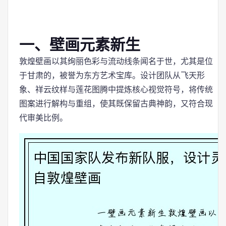
一、壁画元素新生
敦煌壁画以其绚丽色彩与流动线条闻名于世，尤其是位
于甘肃的，被誉为东方艺术宝库。设计团队从飞天形
象、祥云纹样与莲花图腾中提炼核心视觉符号，将传统
图案进行解构与重组，使其既保留古典神韵，又符合现
代审美比例。