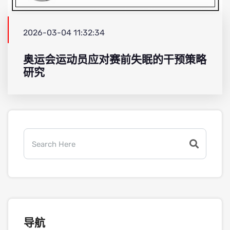
2026-03-04 11:32:34
奥运会运动员应对赛前失眠的干预策略
研究
导航