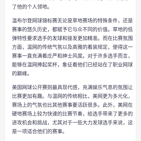
了他的个人领地。
温布尔登网球锦标赛无论是草地赛场的特殊条件，还是
赛事的悠久历史，都赋予它与众不同的价值。草地的低
弹特性要求选手的发球和接发更加精准。而在比赛氛围
方面，温网的传统气氛以及高雅的着装规定，使得这一
赛事一直充满着庄严和绅士风度。对于许多选手而言，
能够在温网捧起奖杯，象征着他们已经站在了职业网球
的巅峰。
美国网球公开赛则最具现代感，充满娱乐气息的氛围让
比赛更加有趣。与温网的传统相比，美网更为多元化，
赛场上的气氛也比其他赛事要活跃很多。此外，美网在
硬地赛场上较为快速的比赛节奏，给选手带来了更多的
进攻机会和挑战，尤其对于一些大力发球选手来说，这
是一项适合他们的赛事。