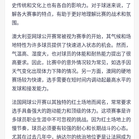
史传统和文化上也有各自的影响力。对于球迷来说，了
解各大赛事的特点，有助于更好地理解比赛的战术和氛
围。
澳大利亚网球公开赛常被视为赛季的开始，其气候和场
地特性为许多球员提供了快速进入状态的机会。然而，
气温高、湿度大，也对球员的体能和耐热能力提出了很
高要求。因此，比赛中的意外情况较为常见，如选手因
天气变化出现体力下降的情况。另一方面，澳网的硬地
赛场较为快速，选手需要在短时间内调动起最高水平的
发球和接发能力。
法国网球公开赛以其独特的红土场地而闻名，常常要求
选手具备强大的跑动能力和顶级的体力。这项赛事是许
多球员职业生涯中不可忽视的挑战。因为红土场地上的
慢节奏，球员必须要有较强的耐心和长期战斗的心态。
尤其在过去几年中，纳达尔的统治地位更是让法网成为