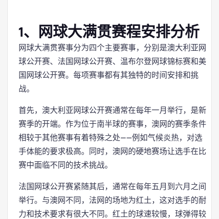
1、网球大满贯赛程安排分析
网球大满贯赛事分为四个主要赛事，分别是澳大利亚网
球公开赛、法国网球公开赛、温布尔登网球锦标赛和美
国网球公开赛。每项赛事都有其独特的时间安排和挑
战。
首先，澳大利亚网球公开赛通常在每年一月举行，是新
赛季的开端。作为位于南半球的赛事，澳网的赛季条件
相较于其他赛事有着特殊之处——例如气候炎热，对选
手体能的要求极高。同时，澳网的硬地赛场让选手在比
赛中面临不同的技术挑战。
法国网球公开赛紧随其后，通常在每年五月到六月之间
举行。与澳网不同，法网的场地为红土，这对选手的耐
力和技术要求有很大不同。红土的球速较慢，球弹得较