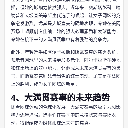
摇，但她的影响力依然强大。近年来，奥斯塔彭科、哈
勒普和大坂直美等新生代选手的崛起，让女子网坛的竞
争愈发激烈。尤其是大坂直美的硬地表现，令她在美网
赛场上频频创造佳绩，她的强大心理素质和发球能力，
令她在接下来的大满贯赛季中有着强劲的竞争力。
此外，年轻选手如阿尔卡拉斯和斯瓦泰克的崭露头角，
预示着网球界的未来将更加多元化。阿尔卡拉斯在硬地
和红土场上的双重能力，让他成为未来大满贯赛事的黑
马，而斯瓦泰克则凭借出色的红土表现，尤其是在法网
上的胜利，成为女子网坛的新星。
4、大满贯赛事的未来趋势
随着网球运动的全球化发展，大满贯赛事的吸引力和影
响力逐年增强。选手们在赛季中的竞技状态与赛场表
现，将继续成为媒体和球迷关注的焦点。