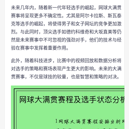
未来几年内，随着新一代年轻选手的崛起，网球大满贯
赛事将呈现更多不确定性。尤其是阿尔卡拉斯、斯瓦泰
克等选手的崛起，将使得男子和女子网坛的竞争更加激
烈。与此同时，顶尖选手如德约科维奇和大坂直美等仍
然是未来赛事中不可忽视的强劲对手，他们的技术与经
验在赛事中发挥着重要作用。
此外，随着科技进步，比赛中的视频回放和数据分析将
对选手的策略和赛场表现产生更大的影响。未来的大满
贯赛事，不仅是球技的较量，也是智慧和策略的对决。